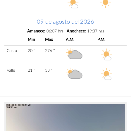
09 de agosto del 2026
Amanece:
06:07 hrs |
Anochece:
19:37 hrs
Min
Max
A.M.
P.M.
Costa
20 °
276 °
Valle
21 °
33 °