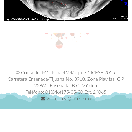
© Contacto. MC. Ismael Velázquez CICESE 2015.
Carretera Ensenada-Tijuana No. 3918, Zona Playitas, C.P.
22860, Ensenada, B.C. México.
Teléfono: 01(646)175-05-00 Ext. 24065
vmendoza@cicese.mx