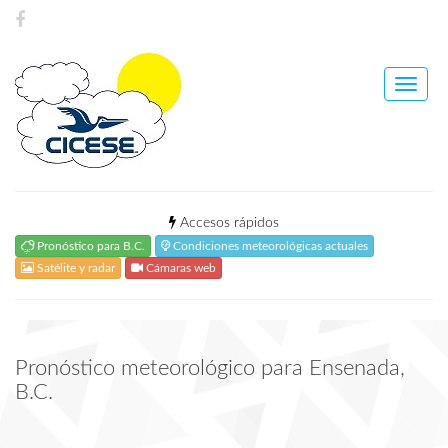
Toggle
naviga
Accesos rápidos
Pronóstico para B.C.
Condiciones meteorológicas actuales
Satélite y radar
Cámaras web
Pronóstico meteorológico para Ensenada,
B.C.